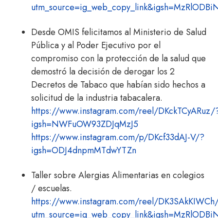
utm_source=ig_web_copy_link&igsh=MzRlODB
Desde OMIS felicitamos al Ministerio de Salud
Pública y al Poder Ejecutivo por el
compromiso con la protección de la salud que
demostró la decisión de derogar los 2
Decretos de Tabaco que habían sido hechos a
solicitud de la industria tabacalera.
https://www.instagram.com/reel/DKckTCyARuz/
igsh=NWFuOW93ZDJqMzJ5
https://www.instagram.com/p/DKcf33dAJ-V/?
igsh=ODJ4dnpmMTdwYTZn
Taller sobre Alergias Alimentarias en colegios
/ escuelas.
https://www.instagram.com/reel/DK3SAkKIWCh
utm_source=ig_web_copy_link&igsh=MzRlODB