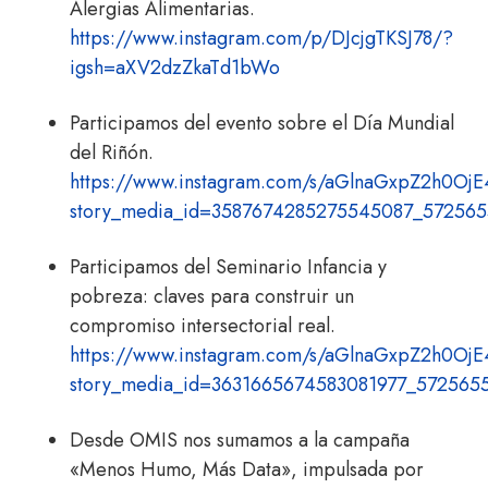
Alergias Alimentarias.
https://www.instagram.com/p/DJcjgTKSJ78/?
igsh=aXV2dzZkaTd1bWo
Participamos del evento sobre el Día Mundial
del Riñón.
https://www.instagram.com/s/aGlnaGxpZ2h0
story_media_id=3587674285275545087_57256
Participamos del Seminario Infancia y
pobreza: claves para construir un
compromiso intersectorial real.
https://www.instagram.com/s/aGlnaGxpZ2h0
story_media_id=3631665674583081977_57256
Desde OMIS nos sumamos a la campaña
«Menos Humo, Más Data», impulsada por