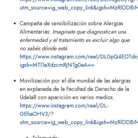
utm_source=ig_web_copy_link&igsh=MzRlODB
Campaña de sensibilización sobre Alergias
Alimentarias:
Imaginate que diagnostican una
enfermedad y el tratamiento es excluir algo que
no sabés dónde está
.
https://www.instagram.com/reel/DL0pQ4EOTdn
igsh=MTl1eXdzcmRjNTg0eA==
Movilización por el día mundial de las alergias
en explanada de la Facultad de Derecho de la
UdelaR con aparición en varios medios.
https://www.instagram.com/reel/DL-
GEhaOHV3/?
utm_source=ig_web_copy_link&igsh=MzRlODB